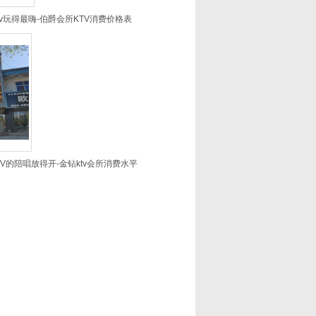
v玩得最嗨-伯爵会所KTV消费价格表
V的陪唱放得开-金钻ktv会所消费水平