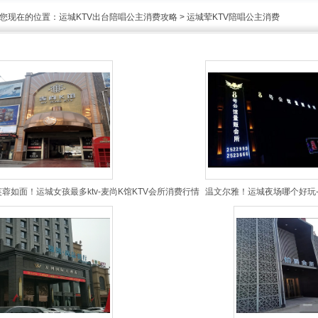
您现在的位置：
运城KTV出台陪唱公主消费攻略
>
运城荤KTV陪唱公主消费
芙蓉如面！运城女孩最多ktv-麦尚K馆KTV会所消费行情
温文尔雅！运城夜场哪个好玩-