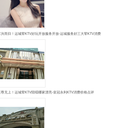
尽兴而归！运城荤KTV好玩开放服务开放-运城服务好三大荤KTV消费
至尊无上！运城荤KTV陪唱哪家漂亮-皇冠永利KTV消费价格点评