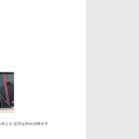
v有公主-蓝羽会所ktv消费水平