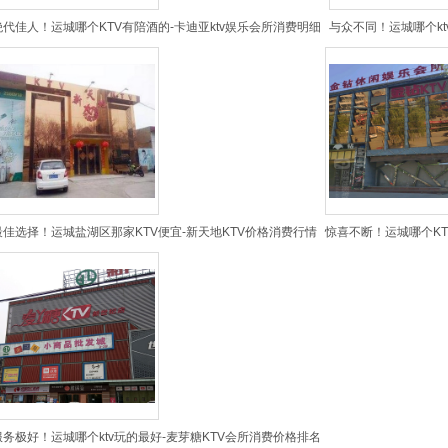
绝代佳人！运城哪个KTV有陪酒的-卡迪亚ktv娱乐会所消费明细
与众不同！运城哪个kt
最佳选择！运城盐湖区那家KTV便宜-新天地KTV价格消费行情
惊喜不断！运城哪个KT
服务极好！运城哪个ktv玩的最好-麦芽糖KTV会所消费价格排名