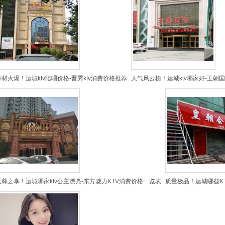
身材火爆！运城ktv陪唱价格-晋秀ktv消费价格推荐
人气风云榜！运城ktv哪家好-王朝
至尊之享！运城哪家ktv公主漂亮-东方魅力KTV消费价格一览表
质量极品！运城哪些KT