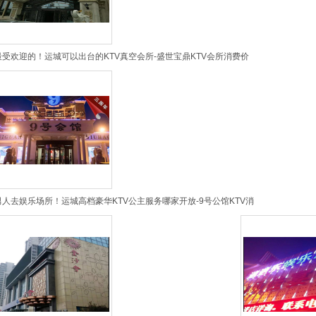
最受欢迎的！运城可以出台的KTV真空会所-盛世宝鼎KTV会所消费价
男人去娱乐场所！运城高档豪华KTV公主服务哪家开放-9号公馆KTV消